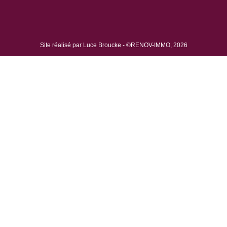
Site réalisé par Luce Broucke - ©RENOV-IMMO, 2026